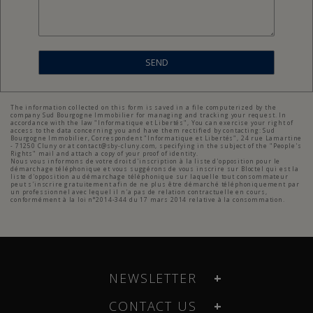
SEND
The information collected on this form is saved in a file computerized by the
company Sud Bourgogne Immobilier for managing and tracking your request. In
accordance with the law "Informatique et Libertés", You can exercise your right of
access to the data concerning you and have them rectified by contacting: Sud
Bourgogne Immobilier, Correspondent "Informatique et Libertés", 24 rue Lamartine
- 71250 Cluny or at contact@sby-cluny.com, specifying in the subject of the "People's
Rights" mail and attach a copy of your proof of identity.
Nous vous informons de votre droit d'inscription à la liste d'opposition pour le
démarchage téléphonique et vous suggérons de vous inscrire sur Bloctel qui est la
liste d'opposition au démarchage téléphonique sur laquelle tout consommateur
peut s'inscrire gratuitement afin de ne plus être démarché téléphoniquement par
un professionnel avec lequel il n'a pas de relation contractuelle en cours,
conformément à la loi n°2014-344 du 17 mars 2014 relative à la consommation.
NEWSLETTER
CONTACT US