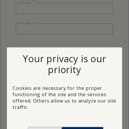
*
Phone
Phone 2
Meeting
Your privacy is our
priority
On site
At office
Meeting date desired
Cookies are necessary for the proper
functioning of the site and the services
Your property
offered. Others allow us to analyze our site
traffic.
*
Address
Refuse